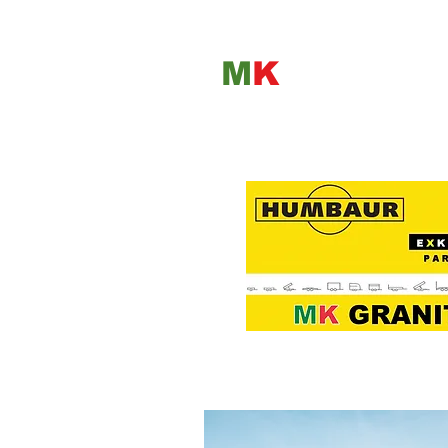
M
K
GRANIT