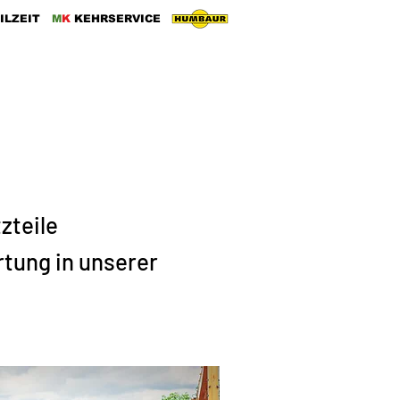
ILZEIT
M
K
KEHRSERVICE
vice
Über uns
Kontakt
zteile
tung in unserer