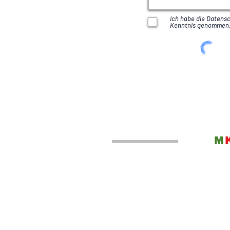
Ich habe die Datens
Kenntnis genommen
M
ÖFFNUNGSZEITEN
M
​Mo.-Fr.: 7.30 - 12.00 Uhr
Re
13.00 - 17.00 Uhr
9
Sa.:
8.00 - 12.00 Uhr
Tele
(außer Wintermonate)
email
oder nach tel. Vereinbarung