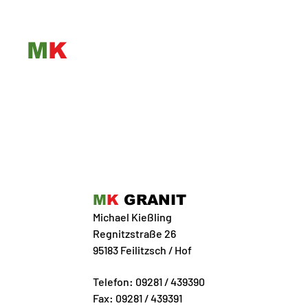
M
K
GRANIT
M
K
GRANIT
Michael Kießling
Regnitzstraße 26
95183 Feilitzsch / Hof
Telefon: 09281 / 439390
Fax: 09281 / 439391